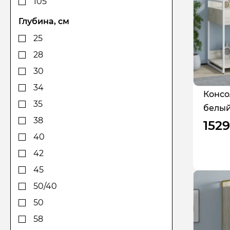
105
186
110
Глубина, см
187
120
25
189
120
28
189,5
124
30
190
128
34
Консо
200
130
35
белый
200
140
38
1529
203
148
40
220
150
42
225
157
45
240
160
50/40
241
164
50
168
58