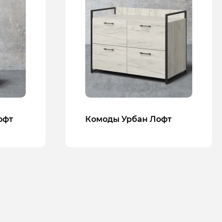
офт
Комоды Урбан Лофт