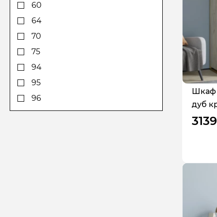
170
60
180
64
190
70
194
75
198
94
199
95
Шкаф 
200
96
дуб к
205
98
3139
206
100
208
105
210
109
212
125
220
126
230
127