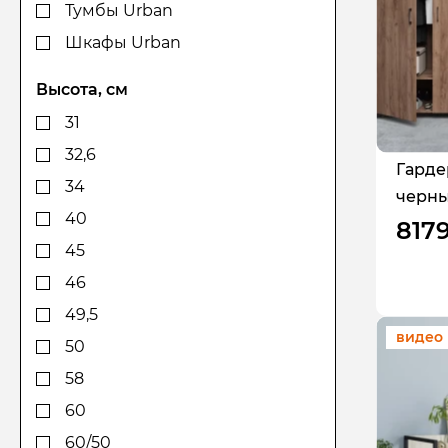
Тумбы Urban
Шкафы Urban
Высота, см
31
32,6
Гарде
34
черны
40
817
45
46
49,5
видео
50
58
60
60/50