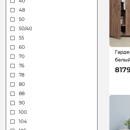
40
145
48
147,5
50
150
50/40
156
55
158
60
Гарде
171
70
белый
175
76
817
176
78
180
80
181
88
181,6
90
182
100
183
104
184