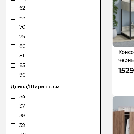
62
65
70
75
80
Консо
81
черны
85
1529
90
102
Длина/Ширина, см
110,4
34
112,5
37
113
38
120
39
126