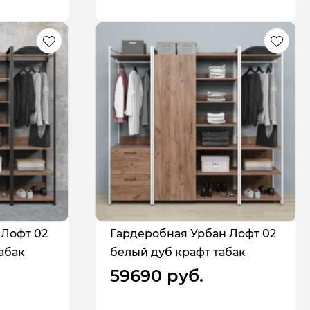
 Лофт 02
Гардеробная Урбан Лофт 02
абак
белый дуб крафт табак
59690 руб.