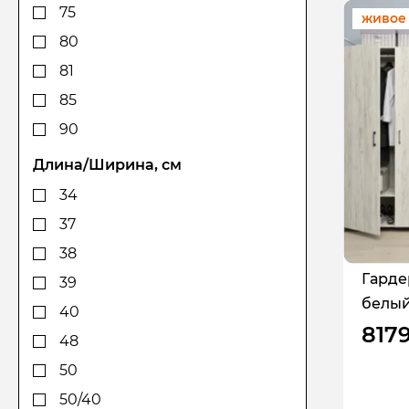
75
живое
80
81
85
90
102
Длина/Ширина, см
110,4
34
112,5
37
113
38
120
Гарде
39
белый
126
40
817
145
48
147,5
50
150
50/40