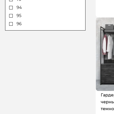
198
94
199
95
200
96
205
98
206
100
208
105
210
109
212
125
220
126
230
127
239
131
Гарде
240
140
черны
243
150
темно
248
165