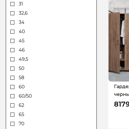
31
32,6
34
40
45
46
49,5
50
58
Гарде
60
черны
60/50
817
62
65
70