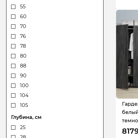
156
55
158
60
171
70
175
76
176
78
180
80
181
88
181,6
90
182
100
183
104
184
Гарде
105
белый
186
110
Глубина, см
темно
187
120
25
817
189
120
28