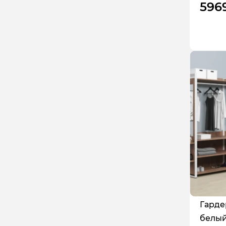
596
250
166
260
170
270
204
271
275
300
344
385
Гарде
белый