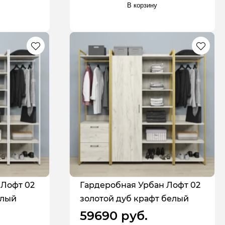
В корзину
 Лофт 02
Гардеробная Урбан Лофт 02
елый
золотой дуб крафт белый
59690 руб.