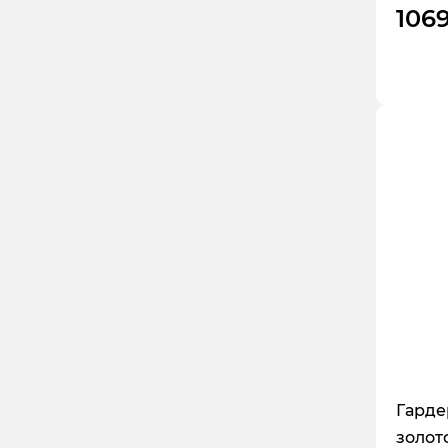
106
Гарде
золот