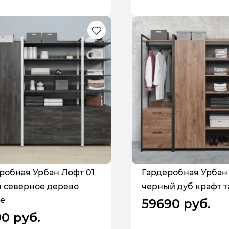
робная Урбан Лофт 01
Гардеробная Урбан
 северное дерево
черный дуб крафт т
е
59690 руб.
90 руб.