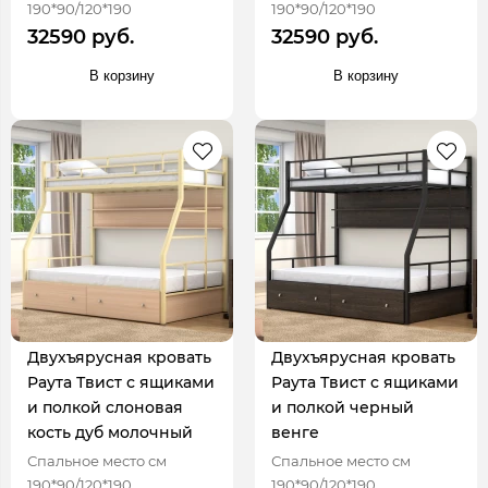
190*90/120*190
190*90/120*190
32590 руб.
32590 руб.
В корзину
В корзину
Двухъярусная кровать
Двухъярусная кровать
Раута Твист с ящиками
Раута Твист с ящиками
и полкой слоновая
и полкой черный
кость дуб молочный
венге
Спальное место см
Спальное место см
190*90/120*190
190*90/120*190