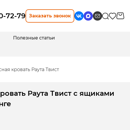
10-72-79
Заказать звонок
Полезные статьи
ная кровать Раута Твист
ровать Раута Твист с ящиками
нге