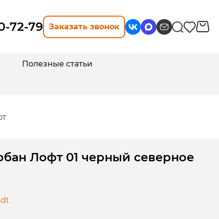
10-72-79
Заказать звонок
Полезные статьи
фт
рбан Лофт 01 черный северное
sdt