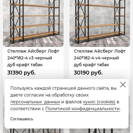
Стеллаж Айсберг Лофт
Стеллаж Айсберг Лофт
240*182-4 v3 черный
240*182-4 v4 черный
дуб крафт табак
дуб крафт табак
31390 руб.
30190 руб.
В корзину
В корзину
Пользуясь каждой страницей данного сайта, вы
даете согласие на обработку своих
живое фото
персональных данных
и файлов
кукис (cookies)
в
соответствии с
Политикой конфиденциальности
.
Соглашаюсь