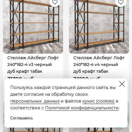
Стеллаж Айсберг Лофт
Стеллаж Айсберг Лофт
240*182-4 v3 черный
240*182-4 v4 черный
дуб крафт табак
дуб крафт табак
31390 руб.
30190 руб.
Пользуясь каждой страницей данного сайта, вы
В корзину
В корзину
даете согласие на обработку своих
персональных данных
и файлов
кукис (cookies)
в
соответствии с
Политикой конфиденциальности
.
живое фото
Соглашаюсь