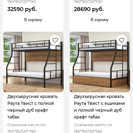
190*90/120*190
190*90/120*190
32590 руб.
28690 руб.
В корзину
В корзину
Двухъярусная кровать
Двухъярусная кровать
Раута Твист с полкой
Раута Твист с ящиками
черный дуб крафт
и полкой черный дуб
табак
крафт табак
Спальное место см
Спальное место см
190*90/120*190
190*90/120*190