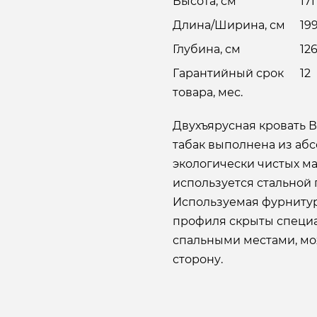
Высота, см
171
Длина/Ширина, см
19
Глубина, см
12
Гарантийный срок
12
товара, мес.
Двухъярусная кровать В
табак выполнена из аб
экологически чистых ма
используется стальной
Используемая фурнитур
профиля скрыты специ
спальными местами, мож
сторону.