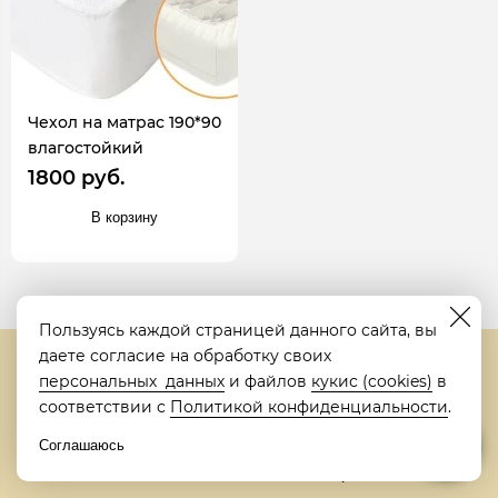
Чехол на матрас 190*90
влагостойкий
1800 руб.
В корзину
Пользуясь каждой страницей данного сайта, вы
даете согласие на обработку своих
персональных данных
и файлов
кукис (cookies)
в
Информация
соответствии с
Политикой конфиденциальности
.
+7 (499) 110-72-79
Каталог товаров
Соглашаюсь
ЗАКАЗАТЬ ЗВОНОК
Лофт мебель