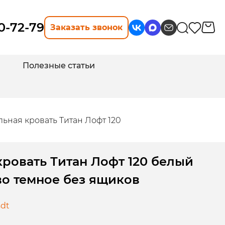
10-72-79
Заказать звонок
Полезные статьи
ьная кровать Титан Лофт 120
ровать Титан Лофт 120 белый
во темное без ящиков
sdt