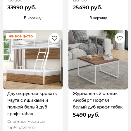
160*200
120*190
33990 руб.
25490 руб.
В корзину
В корзину
живое фото
Двухъярусная кровать
Журнальный столик
Раута с ящиками и
Айсберг Лофт 01
полкой белый дуб
белый дуб крафт табак
крафт табак
5490 руб.
Спальное место см
190*90/120*190