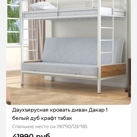
Двухъярусная кровать диван Дакар 1
белый дуб крафт табак
Спальное место см 190*90/126*185
41990 руб.