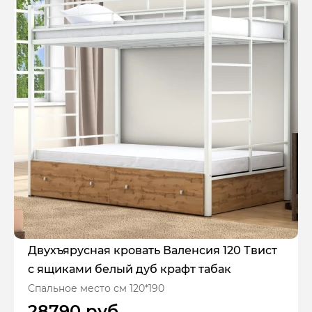
Двухъярусная кровать Валенсия 120 Твист
с ящиками белый дуб крафт табак
Спальное место см 120*190
28790 руб.