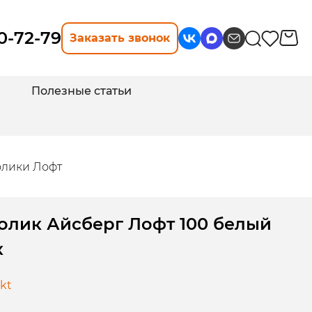
10-72-79
Заказать звонок
Полезные статьи
олики Лофт
олик Айсберг Лофт 100 белый
к
dkt