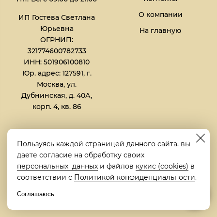
О компании
ИП Гостева Светлана
Юрьевна​
На главную
ОГРНИП:
321774600782733
ИНН: 501906100810
Юр. адрес: 127591, г.
Москва, ул.
Дубнинская, д. 40А,
корп. 4, кв. 86
Сервис
Клиентам
Пользуясь каждой страницей данного сайта, вы
даете согласие на обработку своих
Доставка и оплата
Акции и скидки
персональных данных
и файлов
кукис (cookies)
в
Самовывоз
Как заказать
соответствии с
Политикой конфиденциальности
.
Возврат и гарантии
Вопрос-Ответ
Соглашаюсь
Мебель под заказ
Полезные статьи