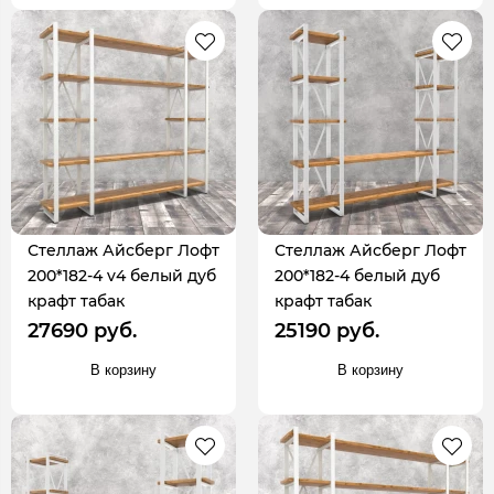
Стеллаж Айсберг Лофт
Стеллаж Айсберг Лофт
200*182-4 v4 белый дуб
200*182-4 белый дуб
крафт табак
крафт табак
27690 руб.
25190 руб.
В корзину
В корзину