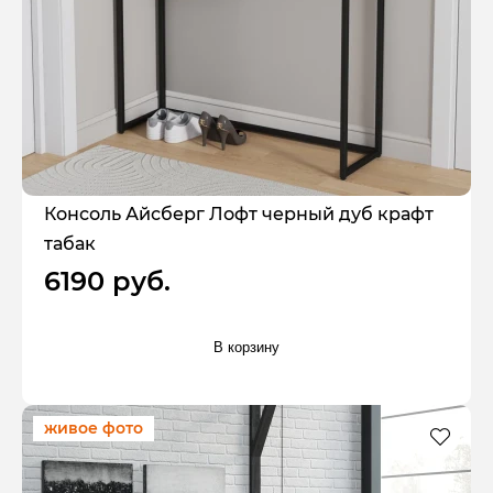
Консоль Айсберг Лофт черный дуб крафт
табак
6190 руб.
В корзину
живое фото