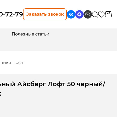
10-72-79
Заказать звонок
Полезные статьи
олики Лофт
ьный Айсберг Лофт 50 черный/
к