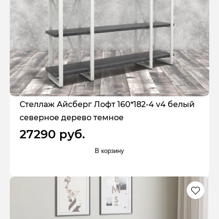
Стеллаж Айсберг Лофт 160*182-4 v4 белый
северное дерево темное
27290 руб.
В корзину