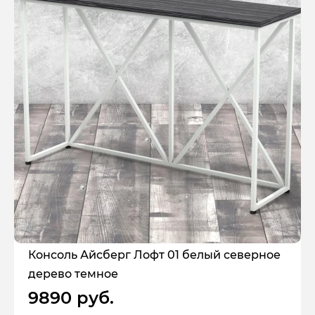
Консоль Айсберг Лофт 01 белый северное
дерево темное
9890 руб.