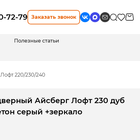
10-72-79
Заказать звонок
Полезные статьи
Лофт 220/230/240
дверный Айсберг Лофт 230 дуб
етон серый +зеркало