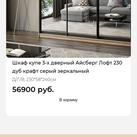
Шкаф купе 3-х дверный Айсберг Лофт 230
дуб крафт серый зеркальный
Д/Г/В: 230*58*240см
56900 руб.
В корзину