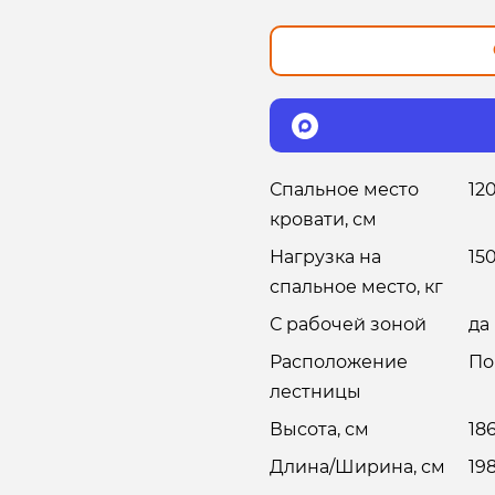
Спальное место
12
кровати, см
Нагрузка на
15
спальное место, кг
С рабочей зоной
да
Расположение
По
лестницы
Высота, см
18
Длина/Ширина, см
19