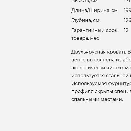
Высота, см
171
Длина/Ширина, см
19
Глубина, см
12
Гарантийный срок
12
товара, мес.
Двухъярусная кровать 
венге выполнена из аб
экологически чистых ма
используется стальной
Используемая фурнитур
профиля скрыты специ
спальными местами.