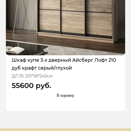
Шкаф купе 3-х дверный Айсберг Лофт 210
дуб крафт серый/глухой
Д/Г/В: 210*58*240см
55600 руб.
В корзину