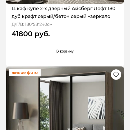
Шкаф купе 2-х дверный Айсберг Лофт 180
дуб крафт серый/бетон серый +зеркало
Д/Г/В: 180*58*240см
41800 руб.
В корзину
живое фото