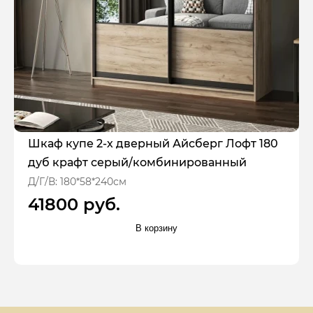
Шкаф купе 2-х дверный Айсберг Лофт 180
дуб крафт серый/комбинированный
Д/Г/В: 180*58*240см
41800 руб.
В корзину