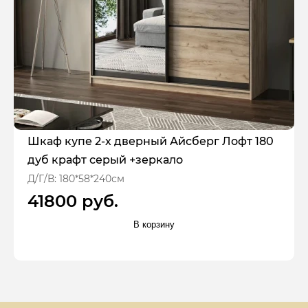
Шкаф купе 2-х дверный Айсберг Лофт 180
дуб крафт серый +зеркало
Д/Г/В: 180*58*240см
41800 руб.
В корзину