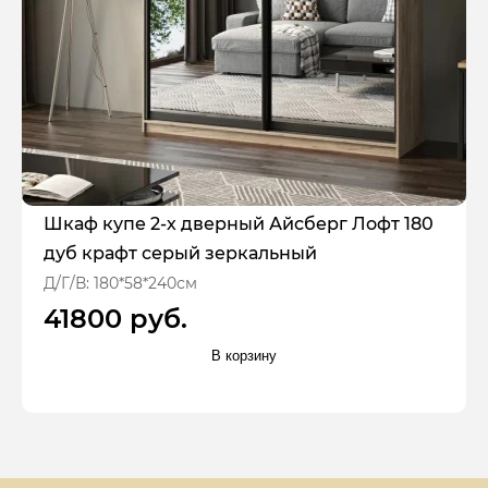
Шкаф купе 2-х дверный Айсберг Лофт 180
дуб крафт серый зеркальный
Д/Г/В: 180*58*240см
41800 руб.
В корзину