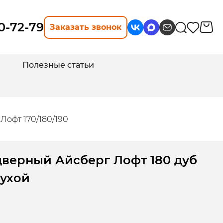
10-72-79
Заказать звонок
Полезные статьи
Лофт 170/180/190
дверный Айсберг Лофт 180 дуб
лухой