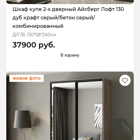
Шкаф купе 2-х дверный Айсберг Лофт 130
дуб крафт серый/бетон серый/
комбинированный
Д/Г/В: 130*58*240см
37900 руб.
В корзину
живое фото