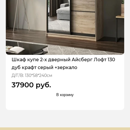
Шкаф купе 2-х дверный Айсберг Лофт 130
дуб крафт серый +зеркало
Д/Г/В: 130*58*240см
37900 руб.
В корзину