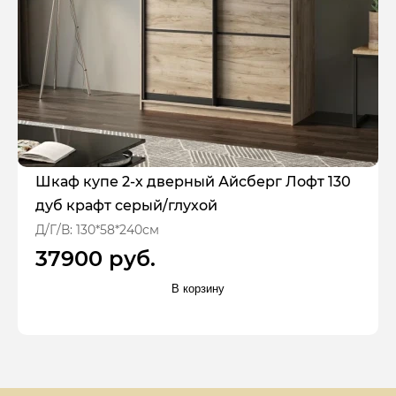
Шкаф купе 2-х дверный Айсберг Лофт 130
дуб крафт серый/глухой
Д/Г/В: 130*58*240см
37900 руб.
В корзину