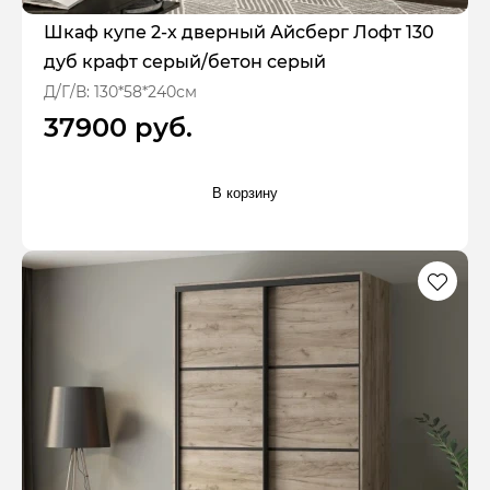
Шкаф купе 2-х дверный Айсберг Лофт 130
дуб крафт серый/бетон серый
Д/Г/В: 130*58*240см
37900 руб.
В корзину