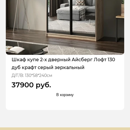
Шкаф купе 2-х дверный Айсберг Лофт 130
дуб крафт серый зеркальный
Д/Г/В: 130*58*240см
37900 руб.
В корзину