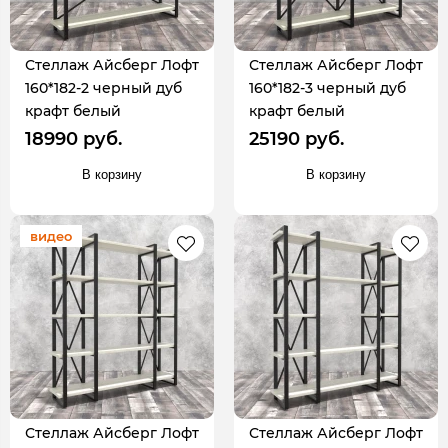
Стеллаж Айсберг Лофт
Стеллаж Айсберг Лофт
160*182-2 черный дуб
160*182-3 черный дуб
крафт белый
крафт белый
18990 руб.
25190 руб.
В корзину
В корзину
видео
Стеллаж Айсберг Лофт
Стеллаж Айсберг Лофт