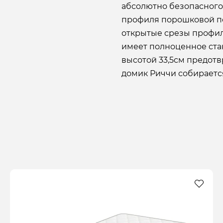
абсолютно безопасного
профиля порошковой по
открытые срезы профил
имеет полноценное ста
высотой 33,5см предотв
домик Риччи собирается