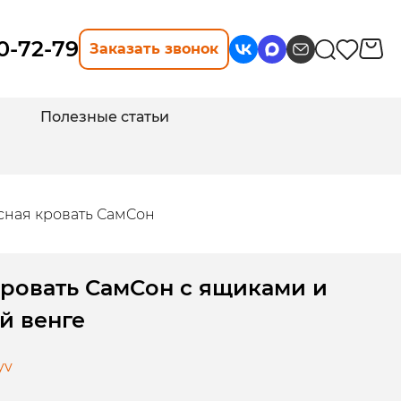
10-72-79
Заказать звонок
Полезные статьи
сная кровать СамCон
кровать СамСон с ящиками и
й венге
yv