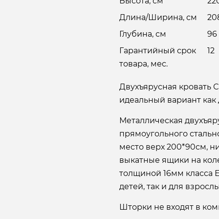
Высота, см
22
Длина/Ширина, см
20
Глубина, см
96
Гарантийный срок
12
товара, мес.
Двухъярусная кровать 
идеальный вариант как д
Металлическая двухъяр
прямоугольного стальн
место верх 200*90см, н
выкатные ящики на коле
толщиной 16мм класса Е
детей, так и для взрослы
Шторки не входят в ком