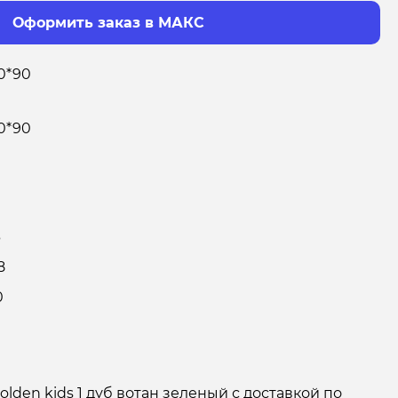
Оформить заказ в МАКС
0*90
0*90
3
8
0
lden kids 1 дуб вотан зеленый с доставкой по