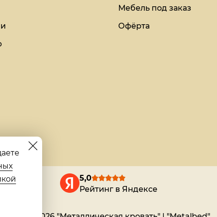
Мебель под заказ
ии
Офёрта
ю
даете
ных
5,0
икой
Рейтинг в Яндексе
© 2018-2026 "Металлическая кровать" | "Metalbed"