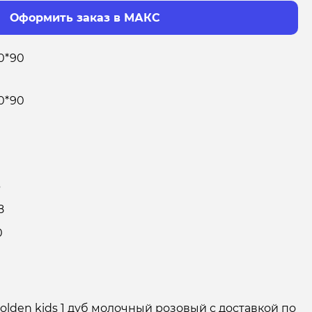
Оформить заказ в МАКС
0*90
0*90
3
8
0
olden kids 1 дуб молочный розовый с доставкой по