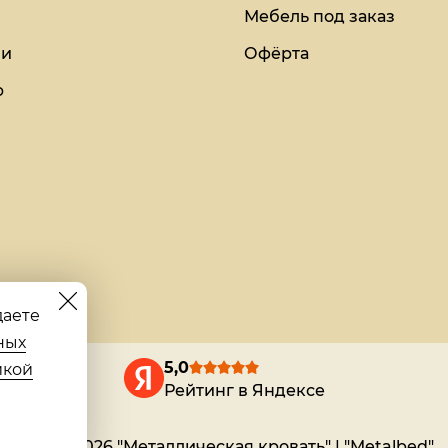
Мебель под заказ
ии
Офёрта
ю
даете
ных
5,0
икой
Рейтинг в Яндексе
© 2018-2026 "Металлическая кровать" | "Metalbed"