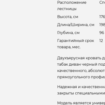
Расположение
Сп
лестницы
Высота, см
17
Длина/Ширина, см
19
Глубина, см
96
Гарантийный срок
12
товара, мес.
Двухъярусная кровать д
табак диван черный под
качественного, абсолют
прямоугольного профи
Надежная и качественн
закрыты специальными
Модель является униве