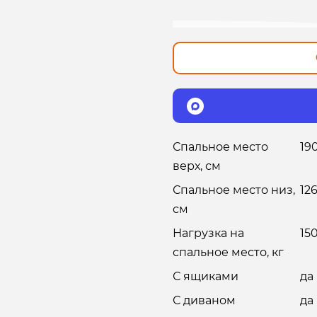
Спальное место
19
верх, см
Спальное место низ,
126
см
Нагрузка на
15
спальное место, кг
С ящиками
да
С диваном
да