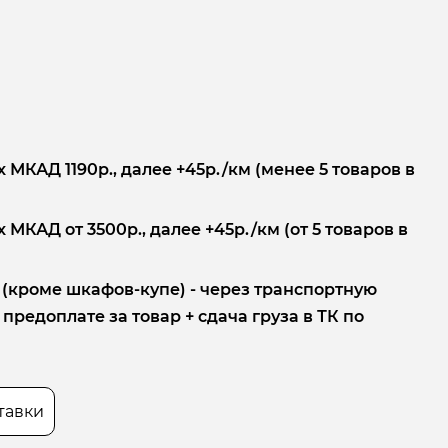
 МКАД 1190р., далее +45р./км (менее 5 товаров в
 МКАД от 3500р., далее +45р./км (от 5 товаров в
 (кроме шкафов-купе) - через транспортную
редоплате за товар + сдача груза в ТК по
тавки