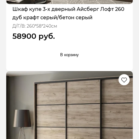
Шкаф купе 3-х дверный Айсберг Лофт 260
дуб крафт серый/бетон серый
Д/Г/В: 260*58*240см
58900 руб.
В корзину