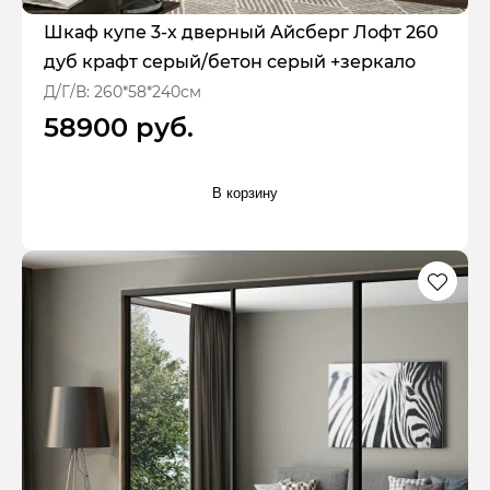
Шкаф купе 3-х дверный Айсберг Лофт 260
дуб крафт серый/бетон серый +зеркало
Д/Г/В: 260*58*240см
58900 руб.
В корзину