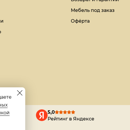
Мебель под заказ
ии
Офёрта
ю
даете
ных
5,0
икой
Рейтинг в Яндексе