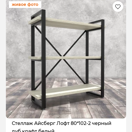
живое фото
Стеллаж Айсберг Лофт 80*102-2 черный
дуб крафт белый