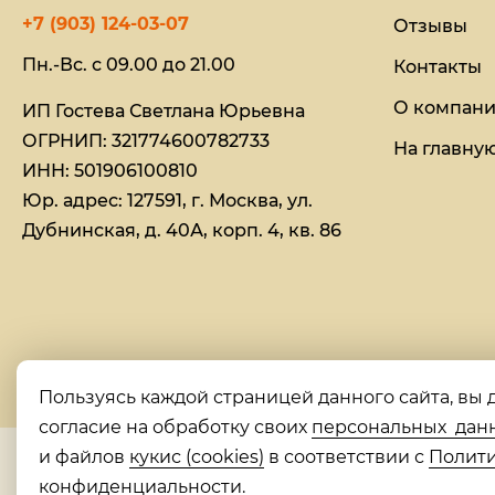
+7 (903) 124-03-07
Отзывы
Пн.-Вс. с 09.00 до 21.00
Контакты
О компан
ИП Гостева Светлана Юрьевна​
ОГРНИП: 321774600782733
На главну
ИНН: 501906100810
Юр. адрес: 127591, г. Москва, ул.
Дубнинская, д. 40А, корп. 4, кв. 86
Пользуясь каждой страницей данного сайта, вы 
согласие на обработку своих
персональных дан
и файлов
кукис (cookies)
в соответствии с
Полит
конфиденциальности
.