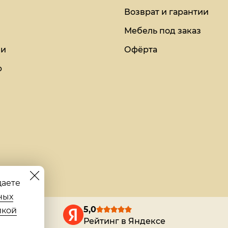
Возврат и гарантии
Мебель под заказ
ии
Офёрта
ю
даете
ных
5,0
икой
Рейтинг в Яндексе