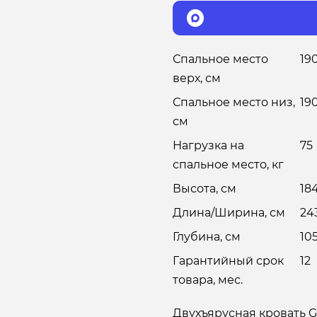
Спальное место
19
верх, см
Спальное место низ,
19
см
Нагрузка на
75
спальное место, кг
Высота, см
18
Длина/Ширина, см
24
Глубина, см
10
Гарантийный срок
12
товара, мес.
Двухъярусная кровать G