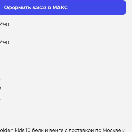
Оформить заказ в МАКС
0*90
0*90
4
3
5
olden kids 10 белый венге с доставкой по Москве и